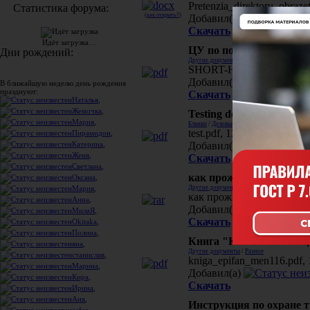
Pretenzia_direktoru_obraze
Статистика форума:
(
как открыть?
)
Добавил(а)
Скачать
Идёт загрузка…
ЦУ по подаче на визу в
Дни рождений:
Другие документы
/
Разное
SHORT-HOW TO APPLY FO
Добавил(а)
В ближайшую неделю день рождения
празднуют:
Скачать
Наталья
,
Жемочка
,
Testing document
Мария
,
Бланки
/
Деловые письма
test.pdf, 13 Кб, 113 загруз
Пирамидон
,
Добавил(а)
Катерина
,
Женя
,
Скачать
Светлана
,
как прожить на 3 тыс. р
Оксана
,
Другие документы
/
Разное
Мария
,
как прожить на 3000.rar, 
Анна
,
Добавил(а)
МилаЯ
,
Скачать
Okitaka
,
Полина
,
Книга "Как я был мене
яна
,
Другие документы
/
Разное
станислав
,
kniga_epifan_men116.pdf, 
Марина
,
Добавил(а)
Кира
,
Скачать
Ирина
,
Аня
,
Инструкция по охране 