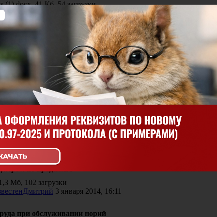
ts (1).docx, 41 Кб, 54 загрузки
AniraM77
19 ноября 2014, 11:43
 Великобританию
R A UK VISA upda….pdf, 479 Кб, 21 загрузка
Лялька
2 сентября 2014, 16:23
ок
Jason Richardson
15 июля 2014, 15:05
уб
660 Кб, 301 загрузка
AnytkaSm
10 января 2014, 14:54
джером по продажам"
1,3 Мб, 102 загрузки
Дмитрий
3 января 2014, 16:11
труда при обслуживании норий