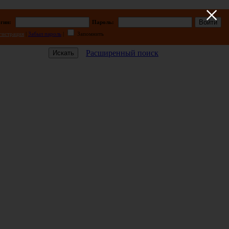
×
гин:
Пароль:
гистрация
|
Забыл пароль
|
Запомнить
Расширенный поиск