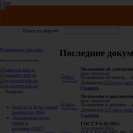
Close
Поиск на форуме:
Размещение рекламы
Последние доку
Форумы для специалистов:
Положение об электрон
Бланки
/
Деловые письма
Положение об электр….do
(
как открыть?
)
Добавил(а)
Скачать
Разделы:
Положение о документо
Бланки
/
Деловые письма
Положение о докумен….do
Радости и беды нашей
(
как открыть?
)
Добавил(а)
профессии
(966)
Скачать
Делопроизводство
общее и
ГОСТ Р 6.30-2003.
кадровое
(2407)
Другие документы
/
ГОСТы
ГОСТ Р 6.30-2003..doc, 1