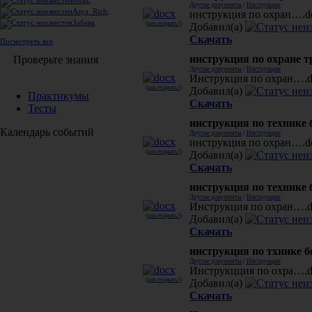
osfaz
,
Другие документы
/
Инструкции
Asya_Rich
,
инструкция по охран….do
Забава
.
(
как открыть?
)
Добавил(а)
Скачать
Посмотреть все
инструкция по охране 
Проверьте знания
Другие документы
/
Инструкции
Инструкция по охран….do
(
как открыть?
)
Добавил(а)
Практикумы
Скачать
Тесты
инструкция по технике
Календарь событий
Другие документы
/
Инструкции
инструкция по охран….doc
(
как открыть?
)
Добавил(а)
Скачать
инструкция по технике
Другие документы
/
Инструкции
Инструкция по охран….do
(
как открыть?
)
Добавил(а)
Скачать
инструкция по тхнике б
Другие документы
/
Инструкции
Инструкцция по охра….do
(
как открыть?
)
Добавил(а)
Скачать