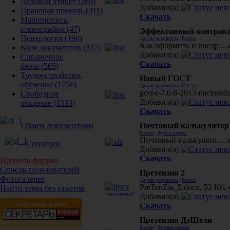
Деловой этикет
(269)
Добавил(а)
Правовая помощь
(311)
Скачать
Машинопись,
стенография
(47)
Эффективный контрак
Психология
(190)
Другие документы
/
Разное
Как оформить и внедр….do
Банк документов
(337)
Добавил(а)
Справочное
Скачать
бюро
(565)
Трудоустройство,
Новый ГОСТ
обучение
(1756)
Другие документы
/
ГОСТы
gost-r-7.0.8-2013-nacional
Свободное
Добавил(а)
общение
(1353)
Скачать
Почтовый калькулятор
Обмен документами
Бланки
/
Другие бланки
Почтовый калькулято….xls
Соцопрос
Добавил(а)
Скачать
Правила форума
Список пользователей
Претензия 2
Фотогалерея
Другие документы
/
Разное
PreTenZia_5.docx, 52 Кб, 
Найти темы без ответов
(
как открыть?
)
Добавил(а)
Скачать
Претензия ДэШели
Бланки
/
Деловые письма