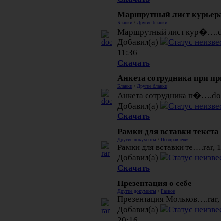
Маршрутный лист курьер
Бланки
/
Другие бланки
Маршрутный лист кур�….doc
Добавил(а)
11:36
Скачать
Анкета сотрудника при пр
Бланки
/
Другие бланки
Анкета сотрудника п�….doc
Добавил(а)
Скачать
Рамки для вставки текста
Другие документы
/
Поздравления
Рамки для вставки те….rar, 
Добавил(а)
Скачать
Презентация о себе
Другие документы
/
Разное
Презентация Мольков….rar, 
Добавил(а)
20:16