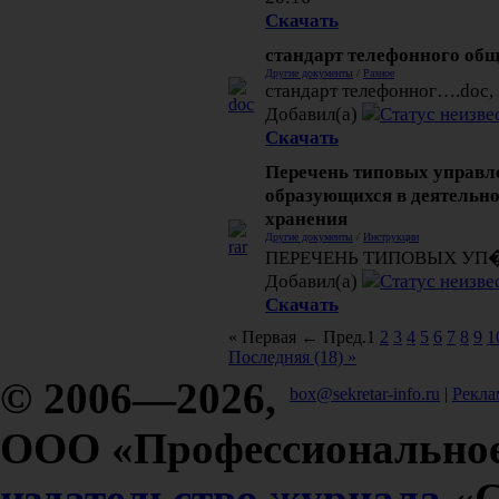
Скачать
стандарт телефонного общ
Другие документы
/
Разное
стандарт телефонног….doc, 
Добавил(а)
Скачать
Перечень типовых управл
образующихся в деятельно
хранения
Другие документы
/
Инструкции
ПЕРЕЧЕНЬ ТИПОВЫХ УП�….r
Добавил(а)
Скачать
« Первая
← Пред.
1
2
3
4
5
6
7
8
9
1
Последняя (18) »
© 2006—2026,
box@sekretar-info.ru
|
Рекла
ООО «Профессиональное
издательство журнала
«С