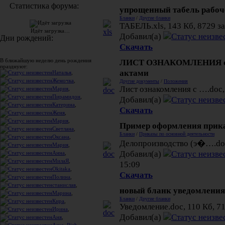
Статистика форума:
упрощенный табель рабоч
Бланки
/
Другие бланки
ТАБЕЛЬ.xls, 143 Кб, 8729 з
Идёт загрузка…
Добавил(а)
Дни рождений:
Скачать
ЛИСТ ОЗНАКОМЛЕНИЯ с 
В ближайшую неделю день рождения
празднуют:
актами
Наталья
,
Жемочка
,
Другие документы
/
Положения
Лист ознакомления с ….doc,
Мария
,
Пирамидон
,
Добавил(а)
Катерина
,
Скачать
Женя
,
Мария
,
Пример оформления прик
Светлана
,
Бланки
/
Приказы по основной деятельности
Оксана
,
Делопроизводство (э�….doc
Мария
,
Добавил(а)
Анна
,
МилаЯ
,
15:09
Okitaka
,
Скачать
Полина
,
станислав
,
новый бланк уведомления 
Марина
,
Бланки
/
Другие бланки
Кира
,
Уведомление.doc, 110 Кб, 7
Ирина
,
Добавил(а)
Аня
,