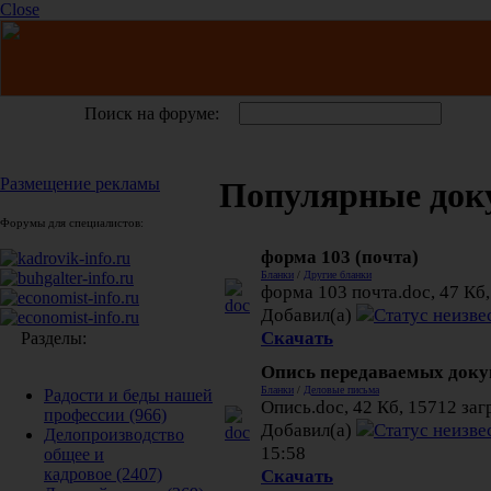
Close
Поиск на форуме:
Размещение рекламы
Популярные док
Форумы для специалистов:
форма 103 (почта)
Бланки
/
Другие бланки
форма 103 почта.doc, 47 Кб,
Добавил(а)
Скачать
Разделы:
Опись передаваемых доку
Бланки
/
Деловые письма
Радости и беды нашей
Опись.doc, 42 Кб, 15712 заг
профессии
(966)
Добавил(а)
Делопроизводство
15:58
общее и
Скачать
кадровое
(2407)