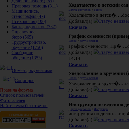
Деловой этикет
(269)
Ходатайство в детский сад
Правовая помощь
(311)
Другие документы
/
Разное
Машинопись,
Ходатайство в детск�….doc,
стенография
(47)
Добавил(а)
Психология
(190)
Скачать
Банк документов
(337)
Справочное
График сменности (приме
бюро
(565)
Бланки
/
Другие бланки
Трудоустройство,
График сменности_Пр�….doc
обучение
(1756)
Добавил(а)
Свободное
14:14
общение
(1353)
Скачать
Обмен документами
Уведомление о вручении (
Бланки
/
Другие бланки
Соцопрос
Уведомление о вруче�….rar,
Добавил(а)
Правила форума
Скачать
Список пользователей
Фотогалерея
Инструкция по ведению д
Найти темы без ответов
Другие документы
/
Инструкции
инструкция по делоп….rar, 4
Добавил(а)
Скачать