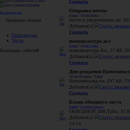
Asya_Rich
,
Скачать
Забава
.
Отправка почты
Посмотреть все
Бланки
/
Другие бланки
почта и уведомление.rar, 50
Проверьте знания
Добавил(а)
Скачать
Практикумы
номенклатура дел
Тесты
Бланки
/
Другие бланки
номенклатура.doc, 37 Кб, 59
Календарь событий
Добавил(а)
Скачать
Дни рождения Напоминал
Другие документы
/
Разное
Напоминалка.rar, 297 Кб, 55
Добавил(а)
Скачать
Бланк обходного листа
Бланки
/
Кадровые приказы
ОБХОДНОЙ ЛИСТ.doc, 31 Кб
Добавил(а)
13:14
Скачать