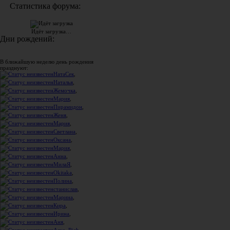
Статистика форума:
Идёт загрузка…
Дни рождений:
В ближайшую неделю день рождения
празднуют:
НатаСек
,
Наталья
,
Жемочка
,
Мария
,
Пирамидон
,
Женя
,
Мария
,
Светлана
,
Оксана
,
Мария
,
Анна
,
МилаЯ
,
Okitaka
,
Полина
,
станислав
,
Марина
,
Кира
,
Ирина
,
Аня
,