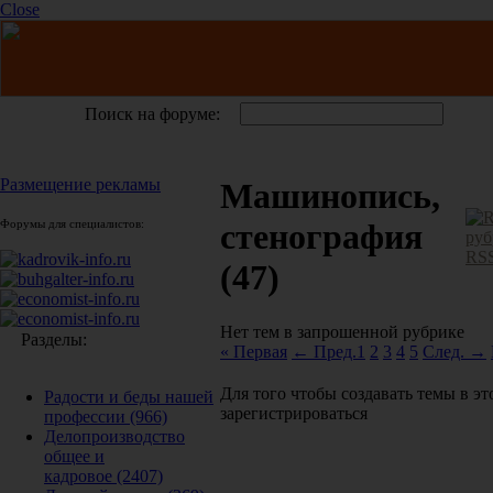
Close
Поиск на форуме:
Размещение рекламы
Машинопись,
Форумы для специалистов:
стенография
RS
(47)
Нет тем в запрошенной рубрике
Разделы:
« Первая
← Пред.
1
2
3
4
5
След. →
Для того чтобы создавать темы в э
Радости и беды нашей
зарегистрироваться
профессии
(966)
Делопроизводство
общее и
кадровое
(2407)