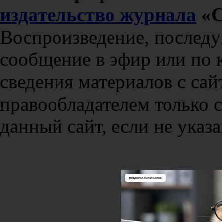
издательство журнала
«С
Воспроизведение, послед
сообщение в эфир или по 
сведения материалов с сай
правообладателем только 
данный сайт, если не указа