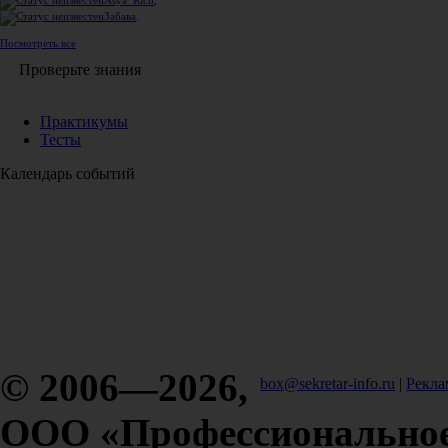
Asya_Rich
,
Забава
.
Посмотреть все
Проверьте знания
Практикумы
Тесты
Календарь событий
© 2006—2026,
box@sekretar-info.ru
|
Рекла
ООО «Профессиональное