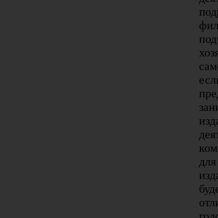
под
фил
под
хоз
сам
есл
пре
зан
изд
дея
ком
для
изд
буд
отл
гол