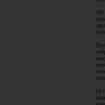
10)
пол
дву
пун
Про
соб
под
опр
ста
при
Ост
Зая
вре