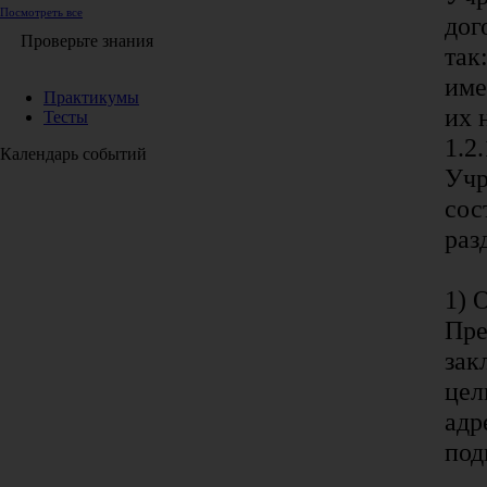
Посмотреть все
дог
Проверьте знания
так:
име
Практикумы
их 
Тесты
1.2.
Календарь событий
Учр
сос
раз
1) 
Пре
зак
цел
адр
под