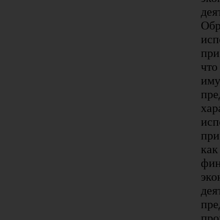
дея
Обр
исп
при
что
иму
пре
хар
исп
при
как
фин
эко
дея
пре
про