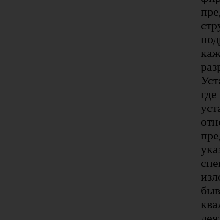
пре
стр
под
каж
раз
Уст
где
уст
отн
пре
ука
спе
изл
быв
ква
дея