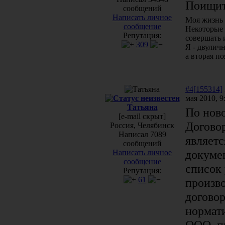
Поищит
сообщений
Написать личное
Моя жизнь 
сообщение
Некоторые 
Репутация:
совершать 
309
Я - двулич
а вторая п
#4[155314]
мая 2010, 9
Татьяна
По ново
[e-mail скрыт]
Догово
Россия, Челябинск
Написал 7089
являет
сообщений
докумен
Написать личное
сообщение
список 
Репутация:
61
произв
договор
нормати
ООО, пр