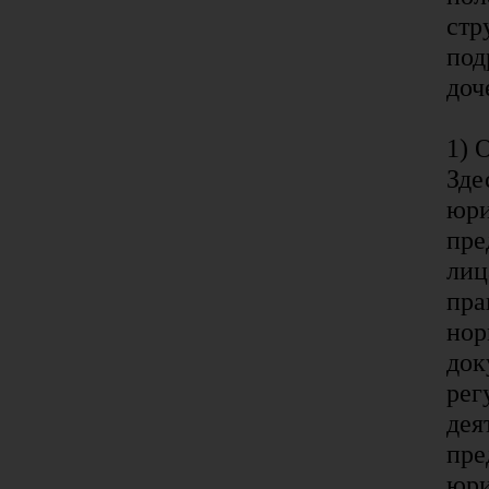
стр
под
доч
1) 
Зде
юри
пре
лиц
пра
нор
док
рег
дея
пре
юри