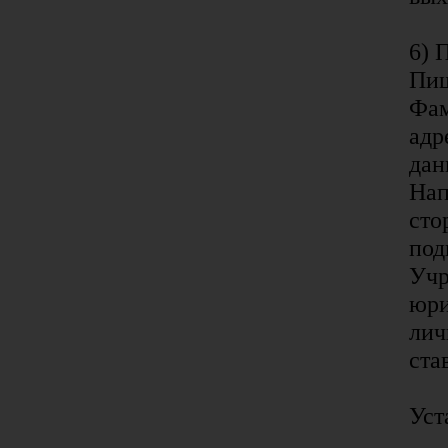
6) 
Пиш
Фам
адр
дан
Нап
сто
под
Учр
юри
лич
ста
Уст