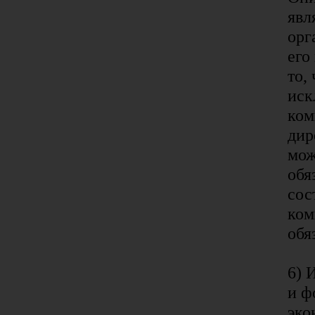
явл
орг
его
то,
иск
ком
дир
мож
обя
сос
ком
обя
6) 
и ф
эко