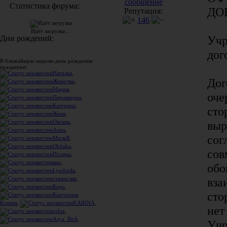
сообщение
Статистика форума:
ДО
Репутация:
146
Идёт загрузка…
Учр
Дни рождений:
дог
В ближайшую неделю день рождения
празднуют:
Наталья
,
Дог
Жемочка
,
Мария
,
оче
Пирамидон
,
Катерина
,
сто
Женя
,
выр
Оксана
,
Анна
,
сог
МилаЯ
,
Okitaka
,
сов
Полина
,
яна
,
обо
Lyudmila
,
вза
станислав
,
Кира
,
сто
Камчатная
Ксения
,
KARINA
,
нет
osfaz
,
Asya_Rich
.
Учр