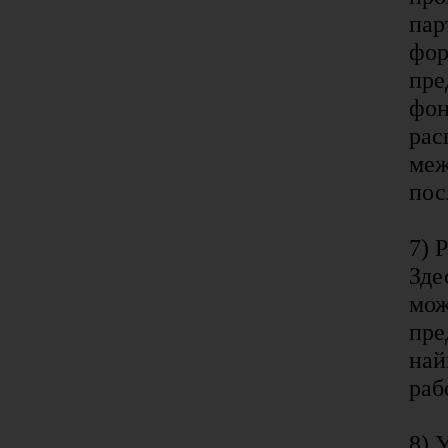
пар
фор
пре
фон
рас
меж
пос
7) 
Зде
мож
пре
най
раб
8) 