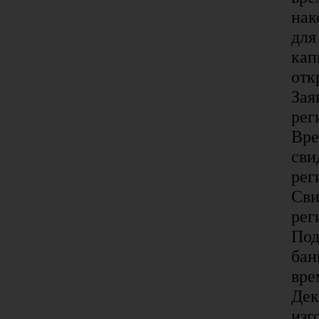
нак
для
кап
отк
Зая
рег
Вре
сви
рег
Сви
рег
Под
бан
вре
Дек
изг