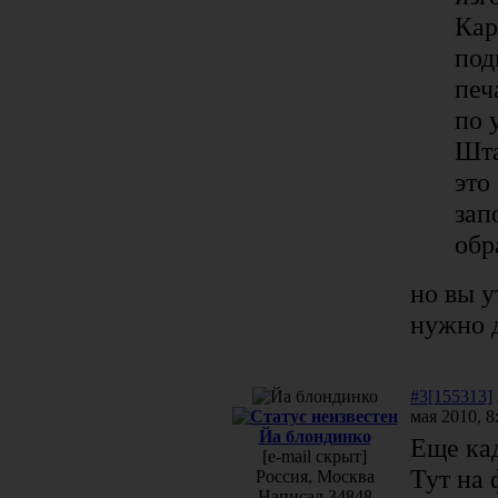
Кар
под
печ
по 
Шта
это
зап
обр
но вы у
нужно 
#3[155313]
мая 2010, 8
Йа блондинко
Еще ка
[e-mail скрыт]
Тут на 
Россия, Москва
Написал 34848