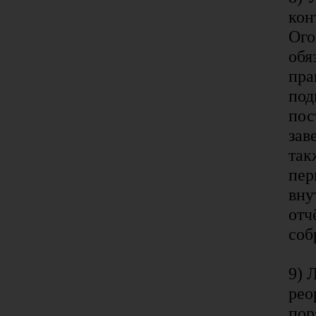
кон
Ого
обя
пра
под
пос
зав
так
пер
вну
отч
соб
9) 
рео
пор