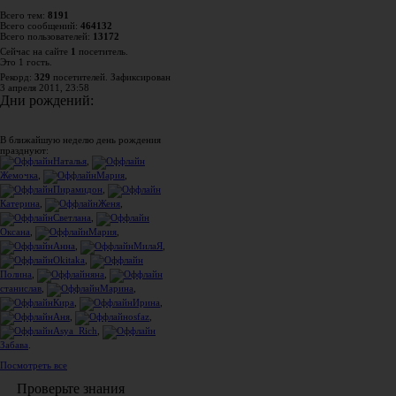
Всего тем:
8191
Всего сообщений:
464132
Всего пользователей:
13172
Сейчас на сайте
1
посетитель.
Это 1 гость.
Рекорд:
329
посетителей. Зафиксирован
3 апреля 2011, 23:58
Дни рождений:
В ближайшую неделю день рождения
празднуют:
Наталья
,
Жемочка
,
Мария
,
Пирамидон
,
Катерина
,
Женя
,
Светлана
,
Оксана
,
Мария
,
Анна
,
МилаЯ
,
Okitaka
,
Полина
,
яна
,
станислав
,
Марина
,
Кира
,
Ирина
,
Аня
,
osfaz
,
Asya_Rich
,
Забава
.
Посмотреть все
Проверьте знания