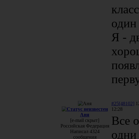
клас
один 
Я - 
хорош
появ
перв
#25[48102]
12
12:28
Аня
Все о
[e-mail скрыт]
Российская Федерация
одни
Написал 4324
сообщения