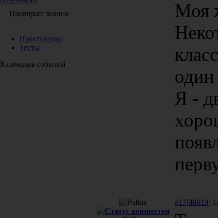
Посмотреть все
Моя 
Проверьте знания
Неко
Практикумы
Тесты
клас
Календарь событий
один 
Я - 
хорош
появ
перв
#17[48019]
12