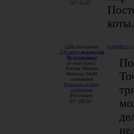
31
Пост
коты.
#19[48025]
12
Йа блондинко
По
[e-mail скрыт]
Россия, Москва
То
Написал 34848
сообщений
Написать личное
тр
сообщение
Репутация:
мо
309
де
не