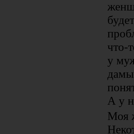
женщ
будет
пробл
что-
у му
дамы
поня
А у н
Моя 
Неко