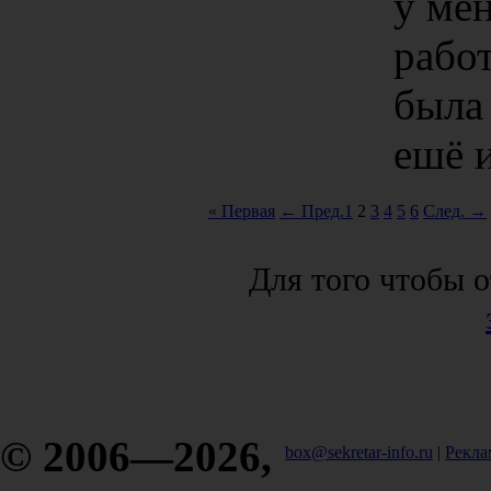
у мен
работ
была 
ешё и
« Первая
← Пред.
1
2
3
4
5
6
След. →
Для того чтобы о
© 2006—2026,
box@sekretar-info.ru
|
Рекла