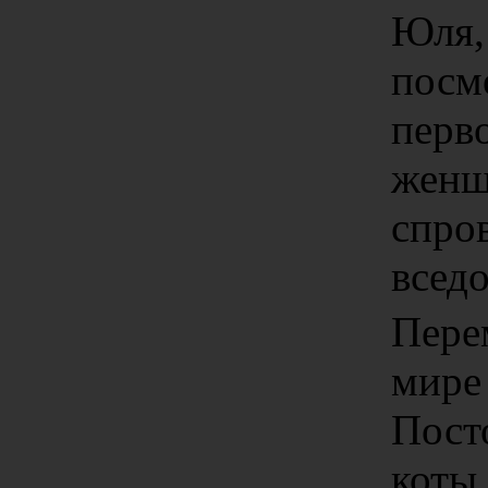
Юля, 
посмо
перв
женщ
спро
всед
Пере
мире
Пост
коты.