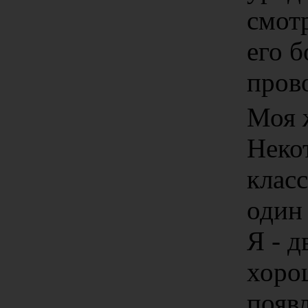
смотр
его б
прово
Моя 
Неко
клас
один 
Я - 
хорош
появ