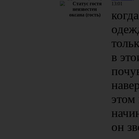
13:01
когда
оксана (гость)
одеж
тольк
в это
почу
навер
этом 
начин
он зв