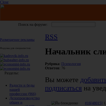
Close
Поиск на форуме:
RSS
Размещение рекламы
Начальник сл
Форумы для специалистов:
Рубрика
:
Психология
Ответов
: 76
Разделы:
Вы можете
добавит
Радости и беды
подписаться
на увед
нашей
профессии
(966)
Делопроизводство
общее и
#16[48015]
12