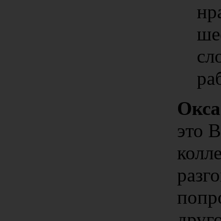
нр
ше
сл
ра
Окса
это В
колле
разг
попр
друго