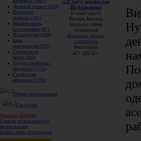
кадровое
(2407)
Деловой этикет
(269)
Йа блондинко
Ви
Правовая
[e-mail скрыт]
помощь
(311)
Россия, Москва
Ну
Машинопись,
Написал 34848
стенография
(47)
сообщений
Психология
(190)
Написать личное
де
Банк
сообщение
документов
(337)
Репутация:
на
Справочное
309
бюро
(565)
Трудоустройство,
По
обучение
(1756)
Свободное
до
общение
(1353)
од
Обмен документами
Соцопрос
ас
Правила форума
Список пользователей
ра
Фотогалерея
Найти темы без ответов