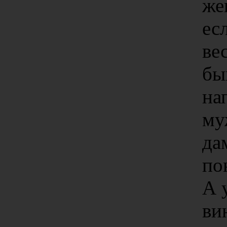
же
ес
ве
бы
на
му
да
по
А 
ви