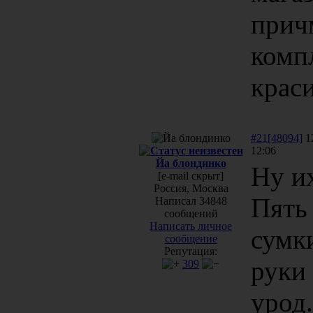
прич
комп
краси
#21[48094]
12
12:06
Йа блондинко
Ну их
[e-mail скрыт]
Россия, Москва
Пять 
Написал 34848
сообщений
Написать личное
сумки
сообщение
Репутация:
руки 
309
урод