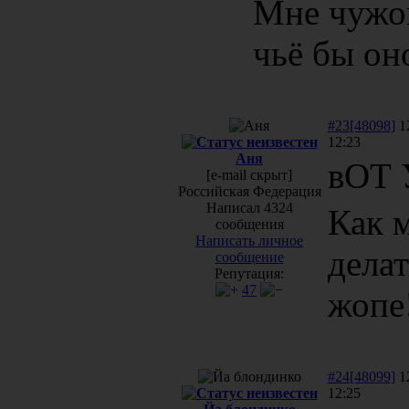
Мне чужог
чьё бы он
#23[48098]
12
12:23
Аня
вОТ 
[e-mail скрыт]
Российская Федерация
Написал 4324
Как м
сообщения
Написать личное
делат
сообщение
Репутация:
47
жопе
#24[48099]
12
12:25