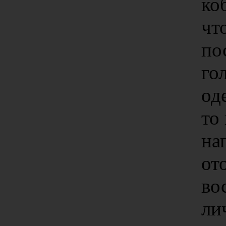
ко
чт
по
го
од
то
на
от
во
ли