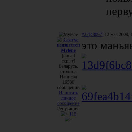
перв
#22[48097]
12 мая 2009, 
это мань
Mylene
[e-mail
скрыт]
Беларусь,
столица
Написал
19580
сообщений
Написать
личное
сообщение
Репутация:
115