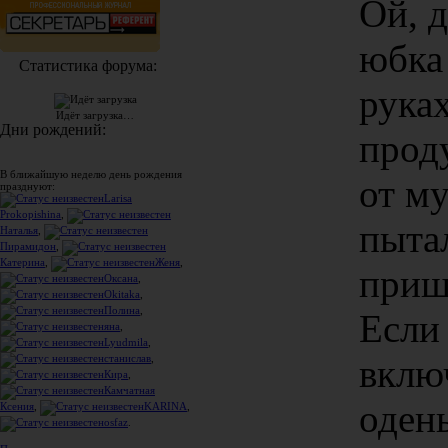
Ой, д
юбка 
Статистика форума:
руках
Идёт загрузка…
Дни рождений:
проду
В ближайшую неделю день рождения
от м
празднуют:
Larisa
Prokopishina
,
пыта
Наталья
,
Пирамидон
,
Катерина
,
Женя
,
приш
Оксана
,
Okitaka
,
Полина
,
Если
яна
,
Lyudmila
,
вклю
станислав
,
Кира
,
Камчатная
одень
Ксения
,
KARINA
,
osfaz
.