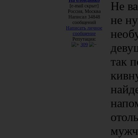
Йа блондинко
Не ва
[e-mail скрыт]
Россия, Москва
не н
Написал 34848
сообщений
Написать личное
необ
сообщение
Репутация:
девуш
309
так п
кивну
найде
напо
отол
мужч