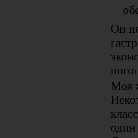
об
Он н
гаст
экон
погол
Моя 
Неко
клас
один 