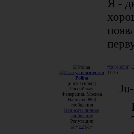
Я - 
хорош
появ
перв
#20[48058]
12
11:26
Polina
[e-mail скрыт]
Ju-
Российская
Федерация, Москва
Написал 9863
сообщения
Написать личное
сообщение
Репутация:
82