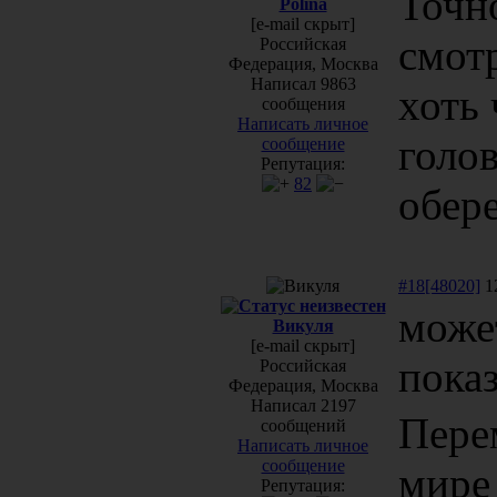
Точно
Polina
[e-mail скрыт]
смотр
Российская
Федерация, Москва
Написал 9863
хоть 
сообщения
Написать личное
голов
сообщение
Репутация:
82
обер
#18[48020]
12
може
Викуля
[e-mail скрыт]
показ
Российская
Федерация, Москва
Написал 2197
Пере
сообщений
Написать личное
сообщение
мире
Репутация: