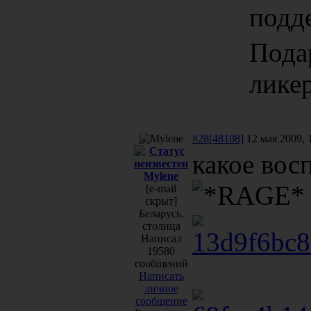
подд
Пода
лике
#28[48108]
12 мая 2009, 
какое восп
Mylene
[e-mail
скрыт]
Беларусь,
столица
Написал
19580
сообщений
Написать
личное
сообщение