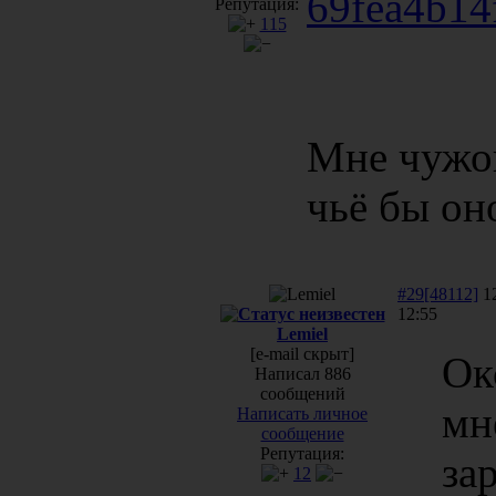
Репутация:
115
Мне чужог
чьё бы он
#29[48112]
12
12:55
Lemiel
[e-mail скрыт]
Ок
Написал 886
сообщений
мн
Написать личное
сообщение
Репутация:
за
12