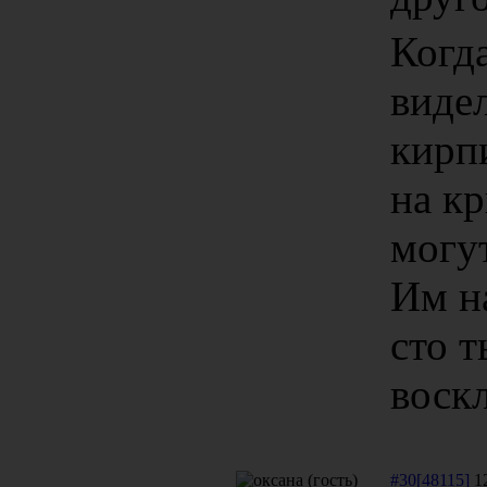
Когд
виде
кирпи
на кр
могут
Им на
сто т
воскл
#30[48115]
12