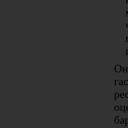
Он
га
ре
оц
ба