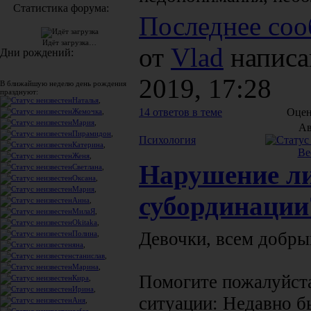
Статистика форума:
Последнее соо
Идёт загрузка…
от
Vlad
написа
Дни рождений:
2019, 17:28
В ближайшую неделю день рождения
празднуют:
Наталья
,
14 ответов в теме
Оцен
Жемочка
,
Мария
,
Ав
Пирамидон
,
Психология
Катерина
,
Ве
Женя
,
Нарушение ли
Светлана
,
Оксана
,
Мария
,
субординации
Анна
,
МилаЯ
,
Okitaka
,
Девочки, всем добры
Полина
,
яна
,
станислав
,
Марина
,
Помогите пожалуйста
Кира
,
Ирина
,
ситуации: Недавно б
Аня
,