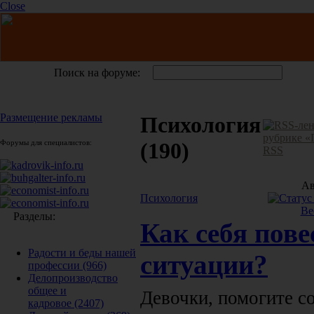
Close
Поиск на форуме:
Размещение рекламы
Психология
Форумы для специалистов:
(190)
RSS
Ав
Психология
Ве
Разделы:
Как себя пове
Радости и беды нашей
ситуации?
профессии
(966)
Делопроизводство
общее и
Девочки, помогите с
кадровое
(2407)