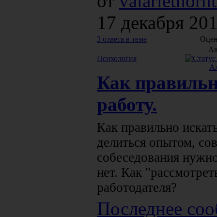
от
valariethorn
17 декабря 201
3 ответа в теме
Оцен
Ав
Психология
А
Как правильн
работу.
Как правильно искат
делиться опытом, сов
собеседования нужно 
нет. Как "рассмотрет
работодателя?
Последнее соо