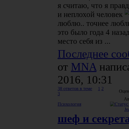
я считаю, что я прав
и неплохой человек
люблю.. точнее люблю
это было года 4 наза
место себя из ...
Последнее соо
от
MNA
напис
2016, 10:31
38 ответов в теме
1
2
Оцен
3
Ав
Психология
Je
шеф и секрет