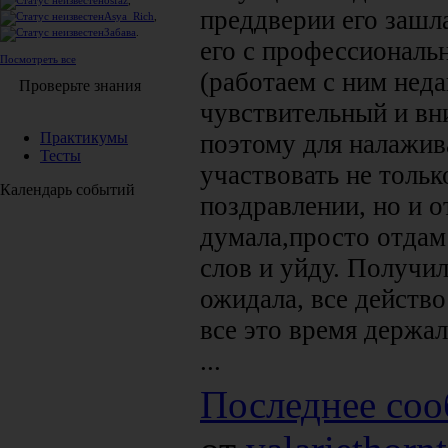
osfaz
,
преддверии его зашл
Asya_Rich
,
Забава
.
его с профессиональ
Посмотреть все
(работаем с ним неда
Проверьте знания
чувствительный и вн
Практикумы
поэтому для налажив
Тесты
участвовать не тольк
Календарь событий
поздравлении, но и о
думала,просто отдам
слов и уйду. Получил
ожидала, все действо
все это время держа
...
Последнее соо