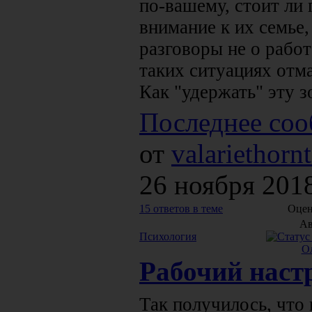
по-вашему, стоит ли
внимание к их семье
разговоры не о работ
таких ситуациях отма
Как "удержать" эту зо
Последнее соо
от
valariethorn
26 ноября 2018
15 ответов в теме
Оцен
Ав
Психология
О
Рабочий наст
Так получилось, что