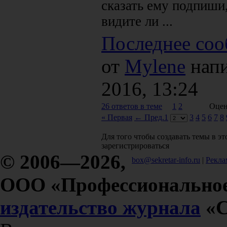
сказать ему подпиши
видите ли ...
Последнее соо
от
Mylene
напи
2016, 13:24
26 ответов в теме
1
2
Оцен
« Первая
← Пред.
1
3
4
5
6
7
8
Для того чтобы создавать темы в э
зарегистрироваться
© 2006—2026,
box@sekretar-info.ru
|
Рекла
ООО «Профессиональное
издательство журнала
«С