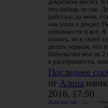
декретном месте). Я 
что-нибудь не так. Д
работала до меня, ст
она ушла в декрет. П
обязанности и все. Я
сказать, не в своей т
делать первым, что в
Начальство мое на 2 
в растеренности, пом
Последнее соо
от
Алена
напис
2016, 17:50
28 ответов в теме
1
2
Оцен
Ав