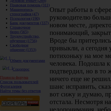
Деловой этикет
(269)
Правовая помощь
(311)
Опыт работы в сфере
Машинопись,
стенография
(47)
руководителю большо
Психология
(190)
Банк документов
(337)
новом месте, директ
Справочное
понимающий, закрыты
бюро
(565)
Трудоустройство,
Вроде бы притерлись 
обучение
(1756)
Свободное
привыкли, а сегодня 
общение
(1353)
потихоньку на мое м
Обмен документами
человека. Подошла к 
Соцопрос
подтвердил, но в то 
ничего еще не решил.
Правила форума
Список пользователей
шанс исправить, сказ
Фотогалерея
Найти темы без ответов
вот сижу и думаю, пр
отстала. Несмотря на
недопонимания, небол